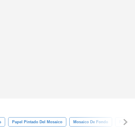
s
Papel Pintado Del Mosaico
Mosaico De Fondo
Papel Pi