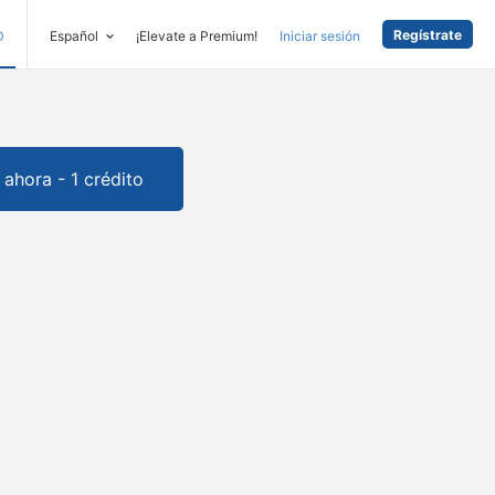
Regístrate
D
Español
¡Elevate a Premium!
Iniciar sesión
ahora - 1 crédito