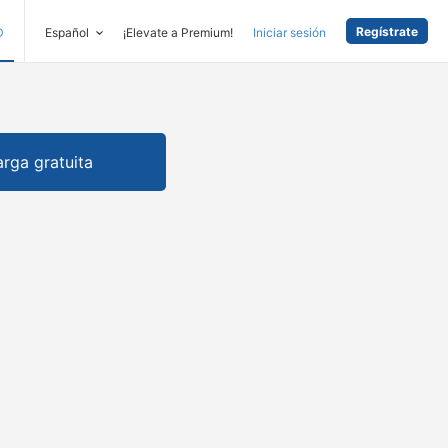
Regístrate
D
Español
¡Elevate a Premium!
Iniciar sesión
rga gratuita