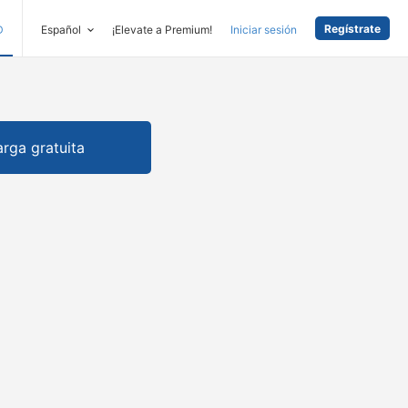
Regístrate
D
Español
¡Elevate a Premium!
Iniciar sesión
rga gratuita