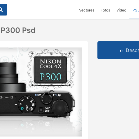
Vectores
Fotos
Vídeo
PS
 P300 Psd
Desca