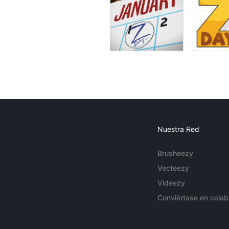
Nuestra Red
Brusheezy
Vecteezy
Videezy
Conviértase en colab