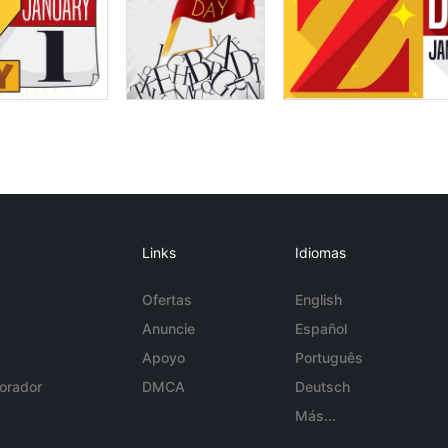
Links
Idiomas
Ofertas
English
Anuncie
Español
Apoyo
Português
orador
DMCA
Deutsch
Más...