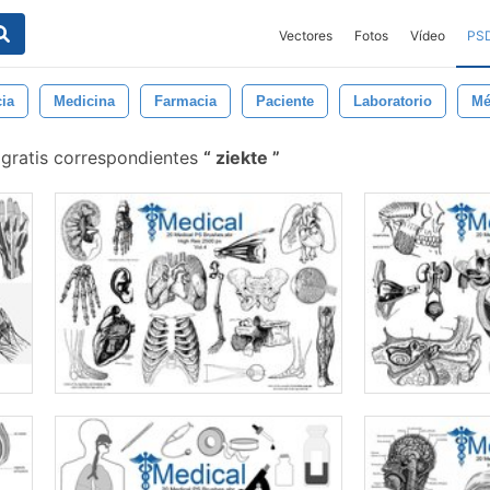
Vectores
Fotos
Vídeo
PS
ia
Medicina
Farmacia
Paciente
Laboratorio
Mé
 gratis correspondientes
ziekte