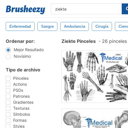
Enfermedad
Sangre
Ambulancia
Cirugía
Cienc
Ordenar por:
Ziekte Pinceles
-
26 pinceles
Mejor Resultado
Novísimo
Tipo de archivo
Pinceles
Actions
PSDs
Patrones
Gradientes
Texturas
Símbolos
Formas
Styles