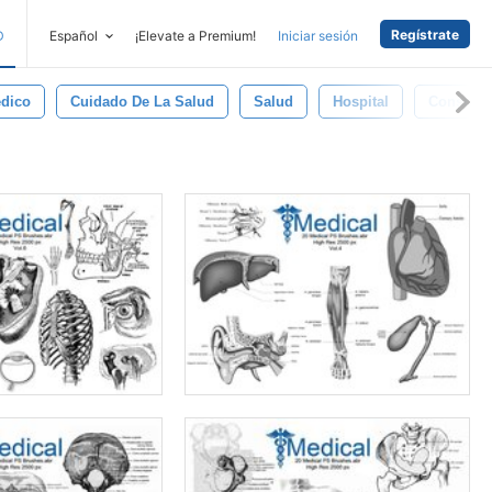
Regístrate
D
Español
¡Elevate a Premium!
Iniciar sesión
dico
Cuidado De La Salud
Salud
Hospital
Consulta