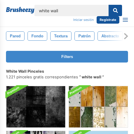
lose
Iniciar sesión
Regístrate
Pared
Fondo
Textura
Patrón
Abstracto
An
Filters
White Wall Pinceles
1.221 pinceles gratis correspondientes
white wall