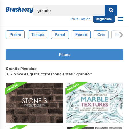
lose
Iniciar sesión
Regístrate
Piedra
Textura
Pared
Fondo
Gris
Natural
Filters
Granito Pinceles
337 pinceles gratis correspondientes
granito