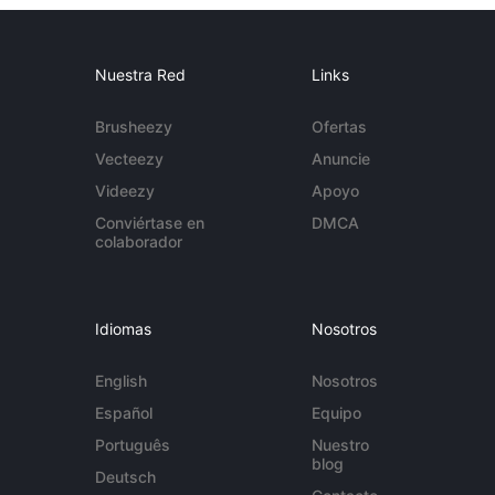
Nuestra Red
Links
Brusheezy
Ofertas
Vecteezy
Anuncie
Videezy
Apoyo
Conviértase en
DMCA
colaborador
Idiomas
Nosotros
English
Nosotros
Español
Equipo
Português
Nuestro
blog
Deutsch