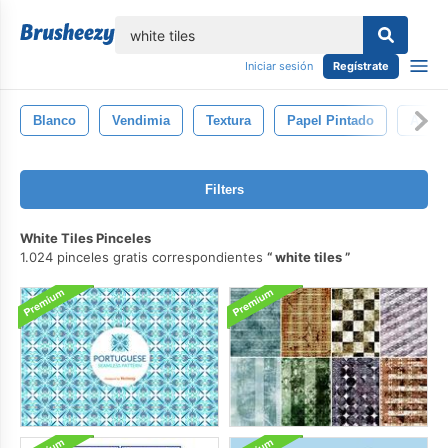
lose
Iniciar sesión
Regístrate
Blanco
Vendimia
Textura
Papel Pintado
Azule
Filters
White Tiles Pinceles
1.024 pinceles gratis correspondientes
white tiles