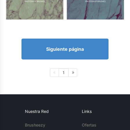
Siguiente página
1
Nuestra Red
Links
Brusheezy
Ofertas