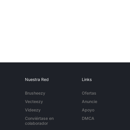
Nuestra Red
Links
Brusheezy
Ofertas
Vecteezy
Anuncie
Videezy
Apoyo
Conviértase en
DMCA
colaborador