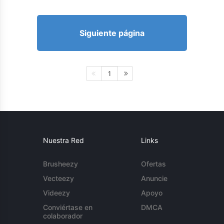
Siguiente página
1
Nuestra Red
Links
Brusheezy
Ofertas
Vecteezy
Anuncie
Videezy
Apoyo
Conviértase en
DMCA
colaborador