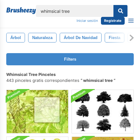
lose
Iniciar sesión
Regístrate
Árbol
Naturaleza
Árbol De Navidad
Fiesta
Fon
Filters
Whimsical Tree Pinceles
443 pinceles gratis correspondientes
whimsical tree