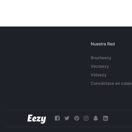
Nuestra Red
Brusheezy
Vecteezy
Videezy
Conviértase en colab