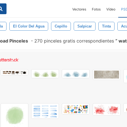
Vectores
Fotos
Vídeo
PS
la
El Color Del Agua
Cepillo
Salpicar
Tinta
Acu
oad Pinceles
-
270 pinceles gratis correspondientes
wat