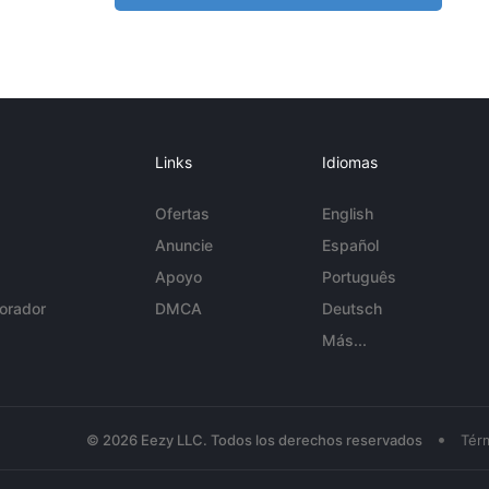
Links
Idiomas
Ofertas
English
Anuncie
Español
Apoyo
Português
orador
DMCA
Deutsch
Más...
•
© 2026 Eezy LLC. Todos los derechos reservados
Tér