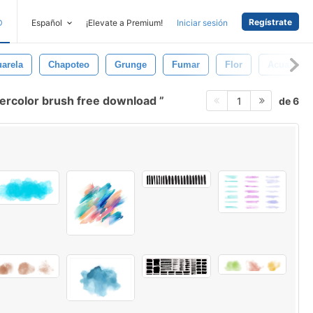
Regístrate
D
Español
¡Elevate a Premium!
Iniciar sesión
arela
Chapoteo
Grunge
Fumar
Flor
Acuarela 
ercolor brush free download
de 6
1