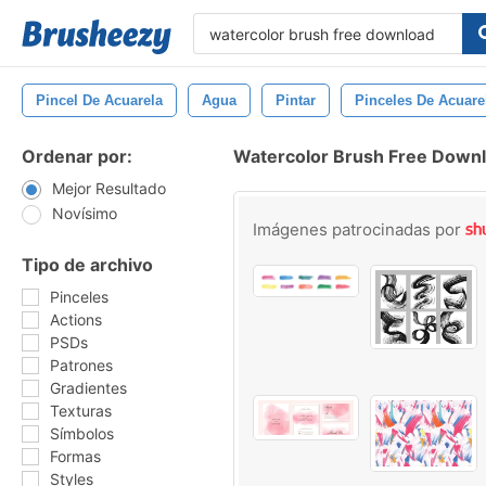
Pincel De Acuarela
Agua
Pintar
Pinceles De Acuare
Ordenar por:
Watercolor Brush Free Downl
Mejor Resultado
Novísimo
Imágenes patrocinadas por
Tipo de archivo
Pinceles
Actions
PSDs
Patrones
Gradientes
Texturas
Símbolos
Formas
Styles