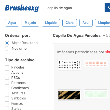
Agua
Mojado
Líquido
Claro
Azul
Limpiar
Ordenar por:
Cepillo De Agua Pinceles
-
55
Mejor Resultado
Novísimo
Imágenes patrocinadas por
Tipo de archivo
Pinceles
Actions
PSDs
Patrones
Gradientes
Texturas
Símbolos
Formas
Styles