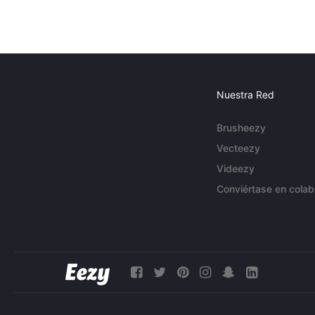
Nuestra Red
Brusheezy
Vecteezy
Videezy
Conviértase en colab