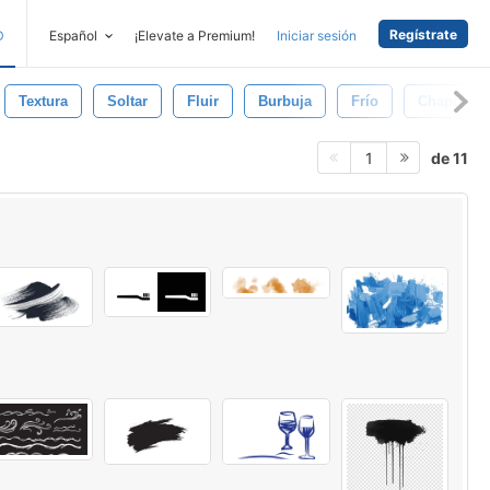
Regístrate
D
Español
¡Elevate a Premium!
Iniciar sesión
Textura
Soltar
Fluir
Burbuja
Frío
Chapoteo
de 11
1