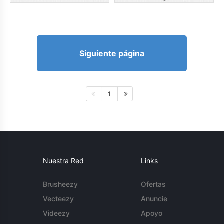
Siguiente página
1
Nuestra Red
Links
Brusheezy
Ofertas
Vecteezy
Anuncie
Videezy
Apoyo