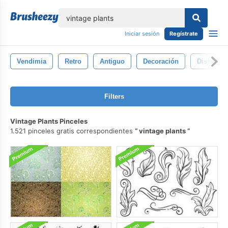
lose
Iniciar sesión
Regístrate
Vendimia
Retro
Antiguo
Decoración
Diseño
Filters
Vintage Plants Pinceles
1.521 pinceles gratis correspondientes
vintage plants