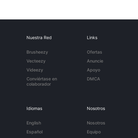
Nuestra Red
Links
Brusheezy
Ofertas
Vecteezy
Anuncie
Videezy
Apoyo
Conviértase en
DMCA
colaborador
Idiomas
Nosotros
English
Nosotros
Español
Equipo