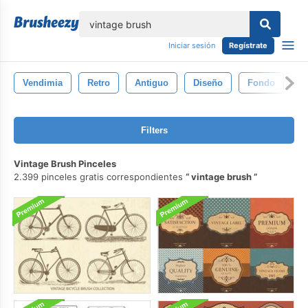
lose
Iniciar sesión
Regístrate
Vendimia
Retro
Antiguo
Diseño
Fondo
P
Filters
Vintage Brush Pinceles
2.399 pinceles gratis correspondientes
vintage brush