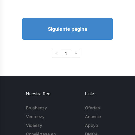
Siguiente página
1
Nuestra Red
Links
Brusheezy
Ofertas
Vecteezy
Anuncie
Videezy
Apoyo
Conviértase en
DMCA