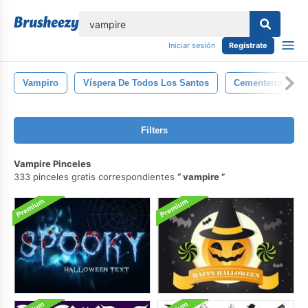
lose
Iniciar sesión
Regístrate
Vampiro
Víspera De Todos Los Santos
Cementerio
Filters
Vampire Pinceles
333 pinceles gratis correspondientes
vampire