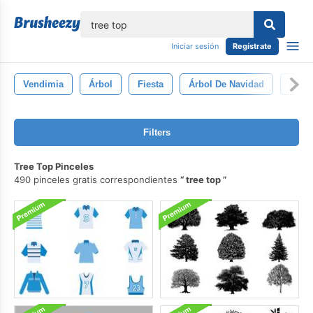
lose
Iniciar sesión
Regístrate
Vendimia
Árbol
Fiesta
Árbol De Navidad
Acla
Filters
Tree Top Pinceles
490 pinceles gratis correspondientes
tree top