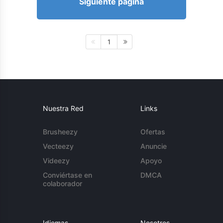
Siguiente página
1
Nuestra Red
Links
Brusheezy
Ofertas
Vecteezy
Anuncie
Videezy
Apoyo
Conviértase en
DMCA
colaborador
Idiomas
Nosotros