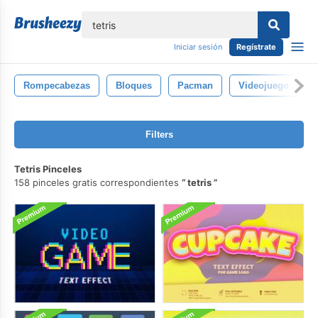
lose
Iniciar sesión
Regístrate
Rompecabezas
Bloques
Pacman
Videojuego
Filters
Tetris Pinceles
158 pinceles gratis correspondientes
tetris