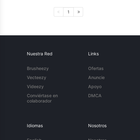
1
Nuestra Red
Links
Brusheezy
Ofertas
Vecteezy
Anuncie
Videezy
Apoyo
Conviértase en
DMCA
colaborador
Idiomas
Nosotros