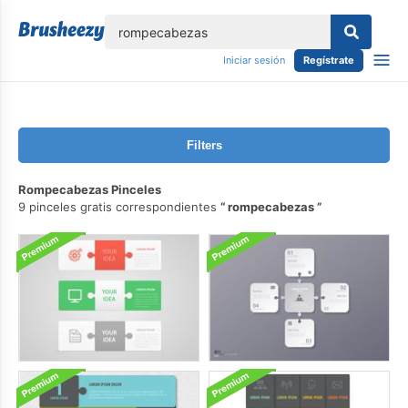
lose
Iniciar sesión
Regístrate
Filters
Rompecabezas Pinceles
9 pinceles gratis correspondientes
rompecabezas