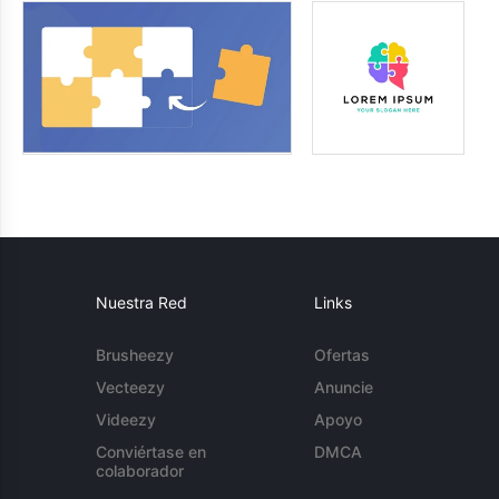
Nuestra Red
Links
Brusheezy
Ofertas
Vecteezy
Anuncie
Videezy
Apoyo
Conviértase en
DMCA
colaborador