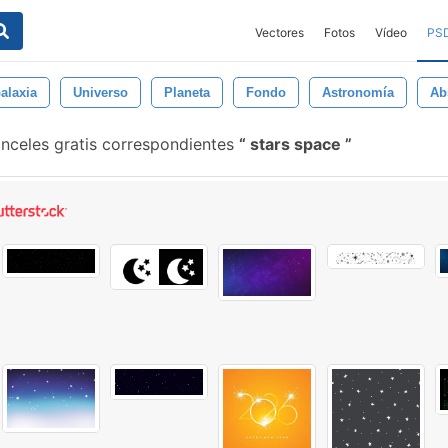
Vectores
Fotos
Vídeo
PS
alaxia
Universo
Planeta
Fondo
Astronomía
Ab
nceles gratis correspondientes
stars space