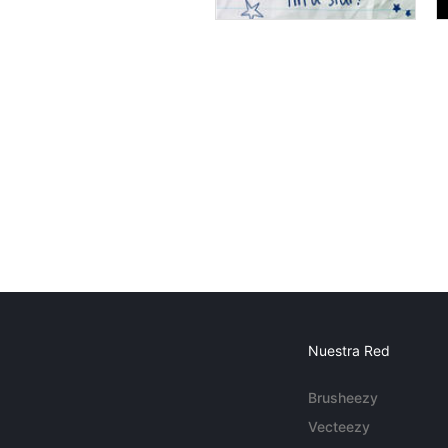
Nuestra Red
Brusheezy
Vecteezy