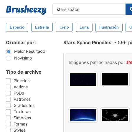
Espacio
Estrella
Cielo
Luna
Ilustración
G
Ordenar por:
Stars Space Pinceles
-
599 pi
Mejor Resultado
Novísimo
Imágenes patrocinadas por
Tipo de archivo
Pinceles
Actions
PSDs
Patrones
Gradientes
Texturas
Símbolos
Formas
Styles