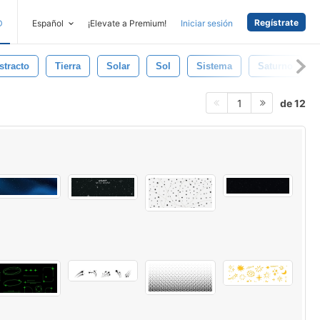
Regístrate
D
Español
¡Elevate a Premium!
Iniciar sesión
stracto
Tierra
Solar
Sol
Sistema
Saturno
de 12
1