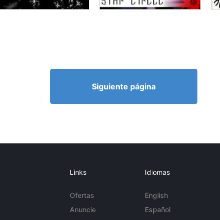
Siguiente página
Links
Idiomas
Ofertas
English
Anuncie
Español