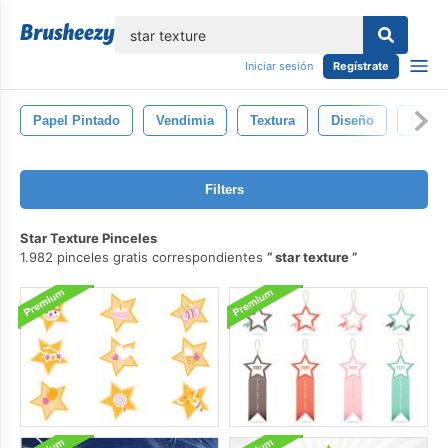
lose
Iniciar sesión
Regístrate
Papel Pintado
Vendimia
Textura
Diseño
Fond
Filters
Star Texture Pinceles
1.982 pinceles gratis correspondientes
star texture