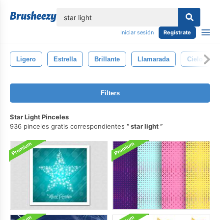
lose
Iniciar sesión
Regístrate
Ligero
Estrella
Brillante
Llamarada
Cielo
Filters
Star Light Pinceles
936 pinceles gratis correspondientes
star light