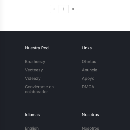
1
Nuestra Red
Links
Brusheezy
Ofertas
Vecteezy
Anuncie
Videezy
Apoyo
Conviértase en
DMCA
colaborador
Idiomas
Nosotros
English
Nosotros