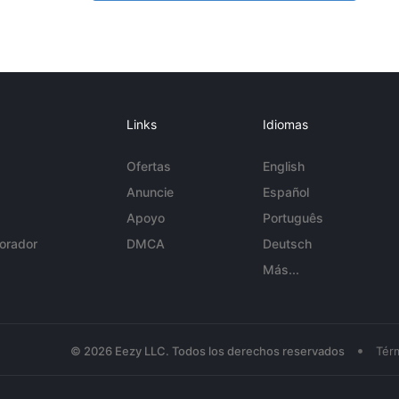
Links
Idiomas
Ofertas
English
Anuncie
Español
Apoyo
Português
orador
DMCA
Deutsch
Más...
•
© 2026 Eezy LLC. Todos los derechos reservados
Tér