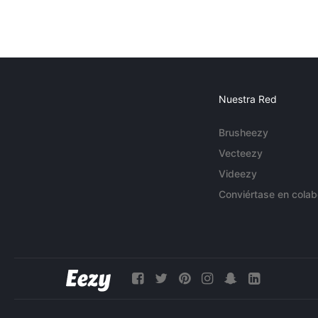
Nuestra Red
Brusheezy
Vecteezy
Videezy
Conviértase en colab