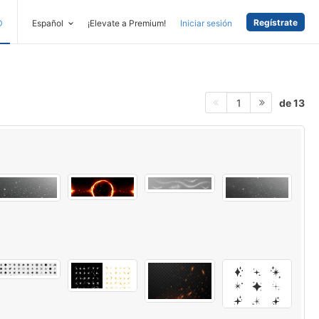
Regístrate
D
Español
¡Elevate a Premium!
Iniciar sesión
de 13
1