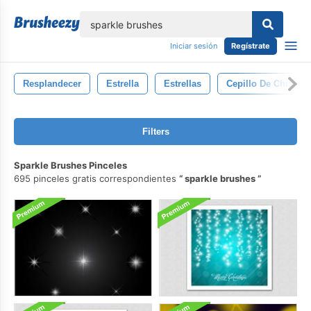
lose
Iniciar sesión
Regístrate
Resplandecer
Estrella
Estrellas
Cepillo De Chispa
Filters
Sparkle Brushes Pinceles
695 pinceles gratis correspondientes
sparkle brushes