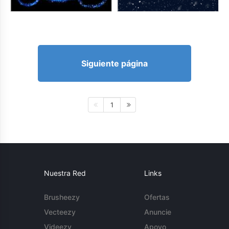
Siguiente página
1
Nuestra Red
Links
Brusheezy
Ofertas
Vecteezy
Anuncie
Videezy
Apoyo