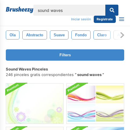
lose
Iniciar sesión
Regístrate
Ola
Abstracto
Suave
Fondo
Claro
Aislad
Filters
Sound Waves Pinceles
246 pinceles gratis correspondientes
sound waves