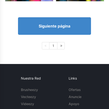
Siguiente página
1
Nuestra Red
Links
Brusheezy
Ofertas
Vecteezy
Anuncie
Videezy
Apoyo