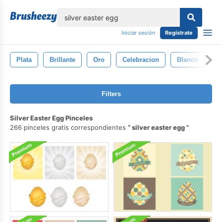
lose
Iniciar sesión
Regístrate
Plata
Brillante
Oro
Celebracion
Blanco
D
Filters
Silver Easter Egg Pinceles
266 pinceles gratis correspondientes
silver easter egg