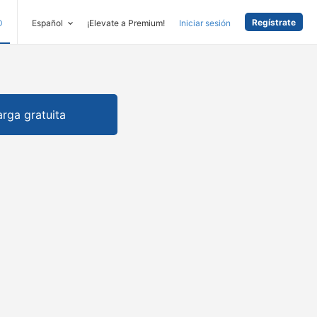
Regístrate
D
Español
¡Elevate a Premium!
Iniciar sesión
rga gratuita