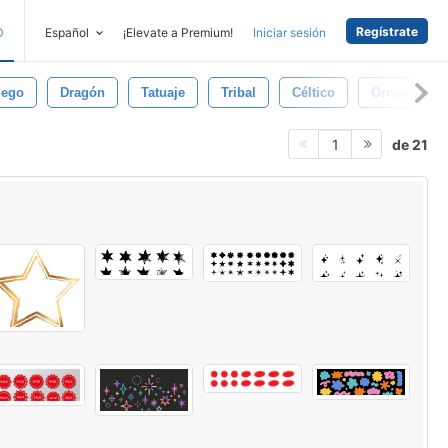
Regístrate
D
Español
¡Elevate a Premium!
Iniciar sesión
uego
Dragón
Tatuaje
Tribal
Céltico
Ornamental
de 21
1