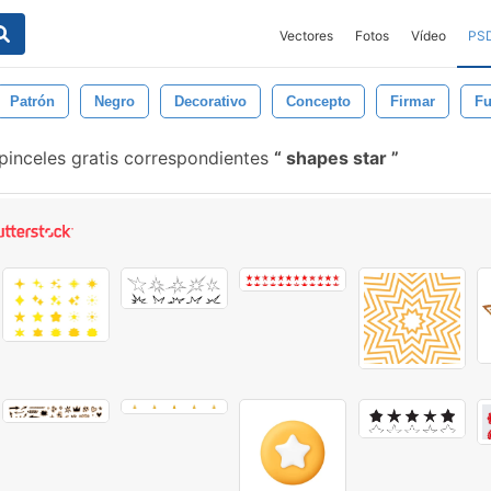
Vectores
Fotos
Vídeo
PS
Patrón
Negro
Decorativo
Concepto
Firmar
F
pinceles gratis correspondientes
shapes star