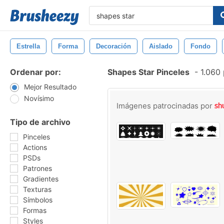
Estrella
Forma
Decoración
Aislado
Fondo
Ordenar por:
Shapes Star Pinceles
-
1.060 
Mejor Resultado
Novísimo
Imágenes patrocinadas por
Tipo de archivo
Pinceles
Actions
PSDs
Patrones
Gradientes
Texturas
Símbolos
Formas
Styles