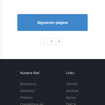
Siguiente página
1
Nuestra Red
Links
Brusheezy
Ofertas
Vecteezy
Anuncie
Videezy
Apoyo
Conviértase en
DMCA