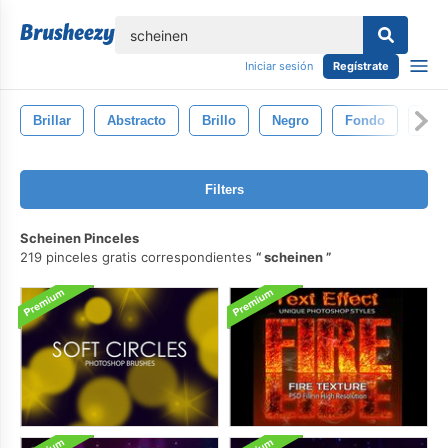
lose
Iniciar sesión
Regístrate
Brillar
Abstracto
Brillo
Negro
Fondo
Lige
Filters
Scheinen Pinceles
219 pinceles gratis correspondientes
scheinen