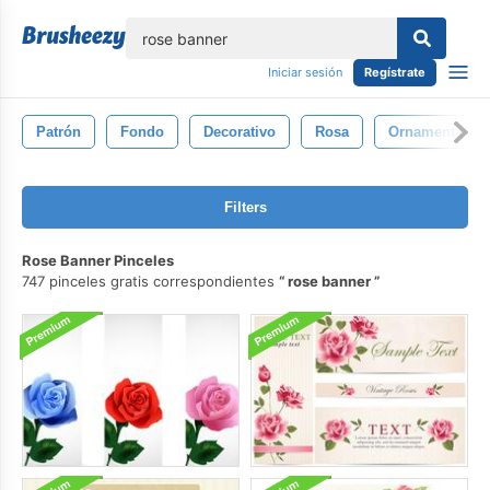
lose
Iniciar sesión
Regístrate
Patrón
Fondo
Decorativo
Rosa
Ornamental
Filters
Rose Banner Pinceles
747 pinceles gratis correspondientes
rose banner