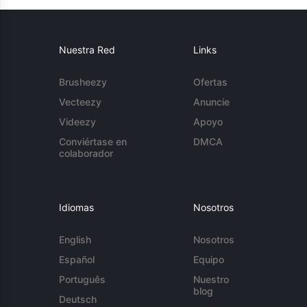
Nuestra Red
Links
Brusheezy
Ofertas
Vecteezy
Anuncie
Videezy
Apoyo
Conviértase en
DMCA
colaborador
Idiomas
Nosotros
English
Nosotros
Español
Equipo
Português
Nuestro
blog
Deutsch