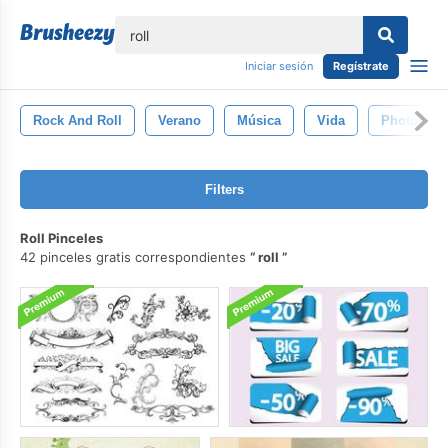
lose
Iniciar sesión
Regístrate
Rock And Roll
Verano
Música
Vida
Photosho
Filters
Roll Pinceles
42 pinceles gratis correspondientes
roll