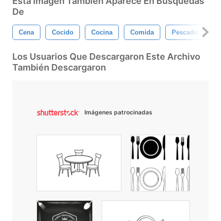
Esta Imagen También Aparece En Búsquedas
De
Cena
Cocido
Cocina
Comida
Pescado
G
Los Usuarios Que Descargaron Este Archivo
También Descargaron
Imágenes patrocinadas