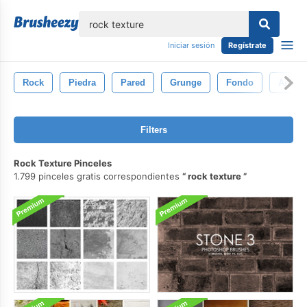
lose
Iniciar sesión
Regístrate
Rock
Piedra
Pared
Grunge
Fondo
Antigu
Filters
Rock Texture Pinceles
1.799 pinceles gratis correspondientes
rock texture