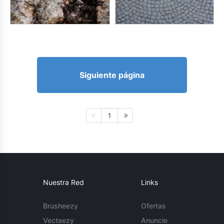
Siguiente página
1
Nuestra Red
Links
Brusheezy
Ofertas
Vecteezy
Anuncie