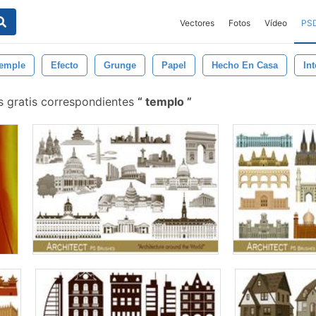
Vectores
Fotos
Vídeo
PS
Temple
Efecto
Grunge
Papel
Hecho En Casa
In
s gratis correspondientes
templo