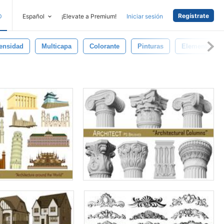
Regístrate
D
Español
¡Elevate a Premium!
Iniciar sesión
tensidad
Multicapa
Colorante
Pinturas
Elemento