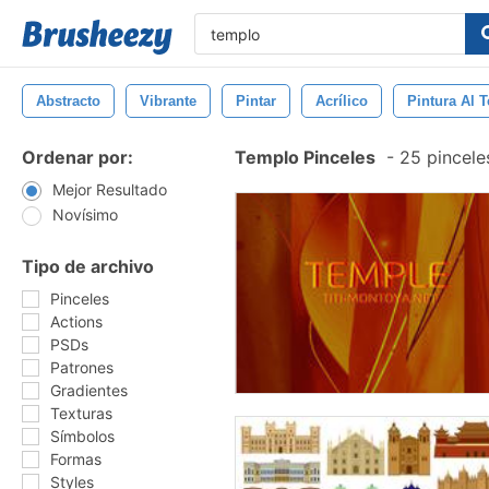
Abstracto
Vibrante
Pintar
Acrílico
Pintura Al 
Ordenar por:
Templo Pinceles
-
25 pincele
Mejor Resultado
Novísimo
Tipo de archivo
Pinceles
Actions
PSDs
Patrones
Gradientes
Texturas
Símbolos
Formas
Styles