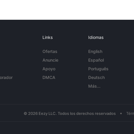
Links
Idiomas
Ofertas
English
Anuncie
Español
Apoyo
Português
orador
DMCA
Deutsch
Más...
•
© 2026 Eezy LLC. Todos los derechos reservados
Tér