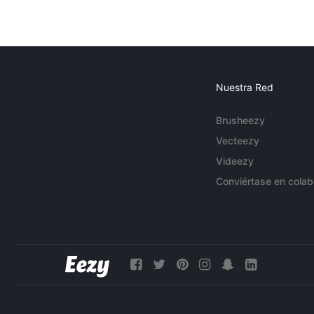
Nuestra Red
Brusheezy
Vecteezy
Videezy
Conviértase en colab