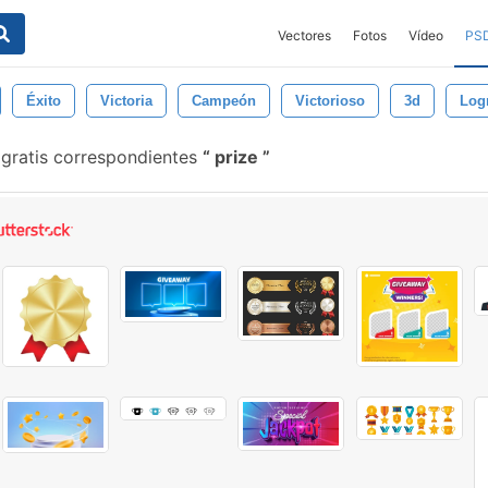
Vectores
Fotos
Vídeo
PS
Éxito
Victoria
Campeón
Victorioso
3d
Log
gratis correspondientes
prize