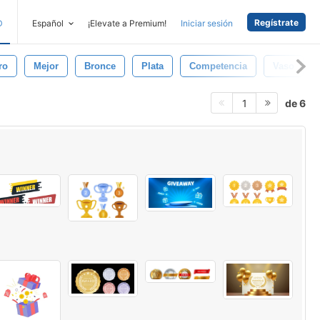
Regístrate
D
Español
¡Elevate a Premium!
Iniciar sesión
ro
Mejor
Bronce
Plata
Competencia
Vaso
de 6
1