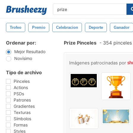
Trofeo
Premio
Celebracion
Deporte
Ganador
Ordenar por:
Prize Pinceles
-
354 pinceles 
Mejor Resultado
Novísimo
Imágenes patrocinadas por
Tipo de archivo
Pinceles
Actions
PSDs
Patrones
Gradientes
Texturas
Símbolos
Formas
Styles