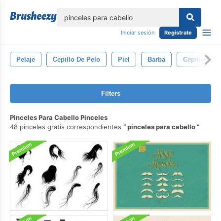
lose
Iniciar sesión
Regístrate
Pelaje
Cepillo De Pelo
Piel
Barba
Cepillos Par
Filters
Pinceles Para Cabello Pinceles
48 pinceles gratis correspondientes
pinceles para cabello