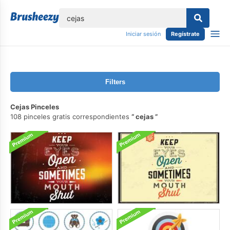
lose
Iniciar sesión
Regístrate
Filters
Cejas Pinceles
108 pinceles gratis correspondientes
cejas