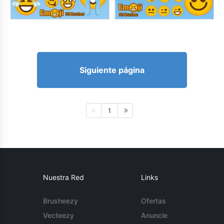
Siguiente página
1
Nuestra Red
Links
Brusheezy
Ofertas
Vecteezy
Anuncie