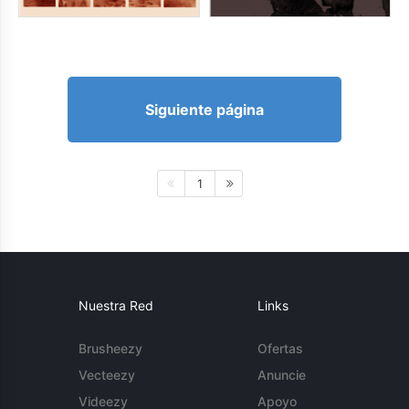
Siguiente página
1
Nuestra Red
Links
Brusheezy
Ofertas
Vecteezy
Anuncie
Videezy
Apoyo