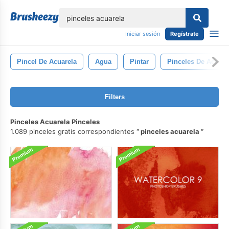
lose
Iniciar sesión
Regístrate
Pincel De Acuarela
Agua
Pintar
Pinceles De Acuare
Filters
Pinceles Acuarela Pinceles
1.089 pinceles gratis correspondientes
pinceles acuarela