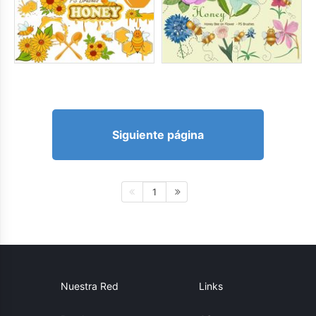
Siguiente página
1
Nuestra Red
Links