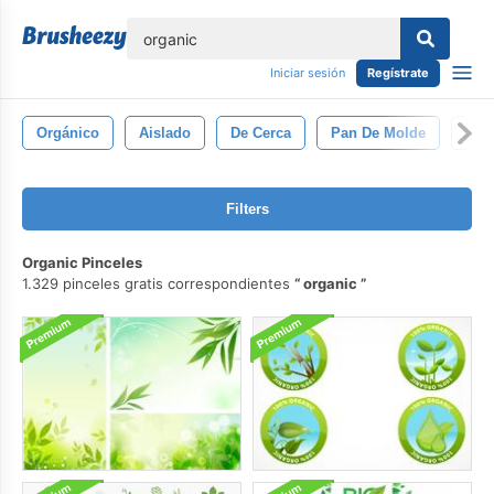
lose
Iniciar sesión
Regístrate
Orgánico
Aislado
De Cerca
Pan De Molde
Mar
Filters
Organic Pinceles
1.329 pinceles gratis correspondientes
organic