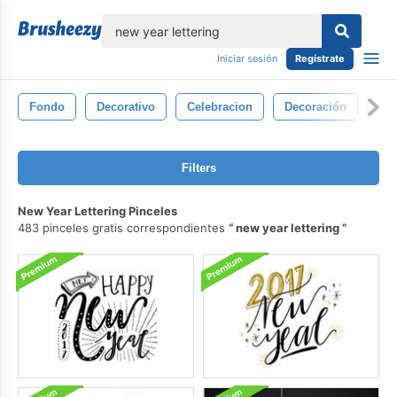
lose
Iniciar sesión
Regístrate
Fondo
Decorativo
Celebracion
Decoración
Añ
Filters
New Year Lettering Pinceles
483 pinceles gratis correspondientes
new year lettering