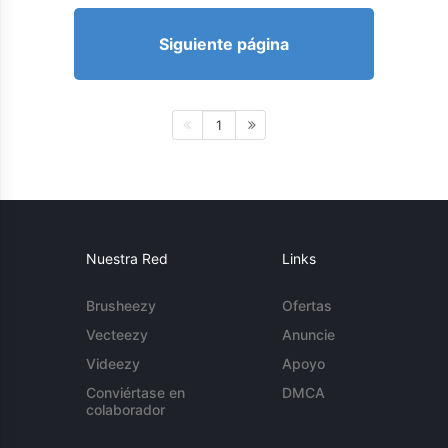
Siguiente página
1
Nuestra Red
Links
Brusheezy
Ofertas
Vecteezy
Anuncie
Videezy
Apoyo
Conviértase en
DMCA
colaborador