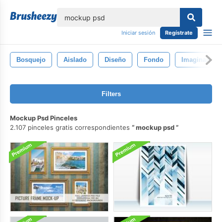
lose
Iniciar sesión
Regístrate
Bosquejo
Aislado
Diseño
Fondo
Imaginario
Filters
Mockup Psd Pinceles
2.107 pinceles gratis correspondientes
mockup psd