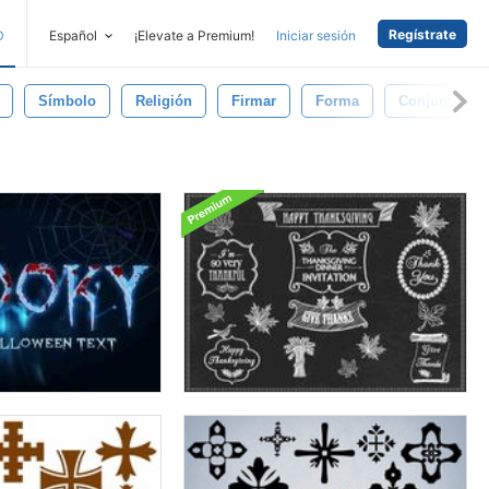
Regístrate
D
Español
¡Elevate a Premium!
Iniciar sesión
Símbolo
Religión
Firmar
Forma
Conjunto