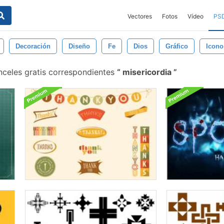
Vectores
Fotos
Vídeo
PS
Decoración
Diseño
Fe
Dios
Gráfico
Icono
nceles gratis correspondientes
misericordia