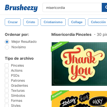
Cruzar
Cristo
Cristianismo
Collage
Colección
Ordenar por:
Misericordia Pinceles
-
30 pi
Mejor Resultado
Novísimo
Tipo de archivo
Pinceles
Actions
PSDs
Patrones
Gradientes
Texturas
Símbolos
Formas
Styles