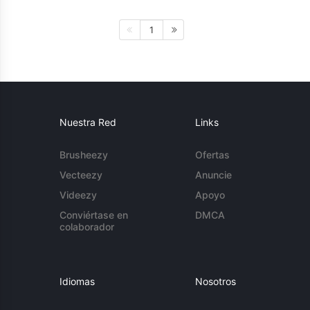
1
Nuestra Red
Links
Brusheezy
Ofertas
Vecteezy
Anuncie
Videezy
Apoyo
Conviértase en
DMCA
colaborador
Idiomas
Nosotros