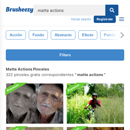
lose
Iniciar sesión
Regístrate
Acción
Fondo
Abstracto
Efecto
Patrón
D
Filters
Matte Actions Pinceles
322 pinceles gratis correspondientes
matte actions