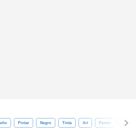
seño
Pintar
Negro
Tinta
Art
Fondo
Mojado