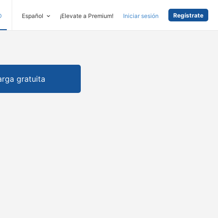
Regístrate
D
Español
¡Elevate a Premium!
Iniciar sesión
rga gratuita