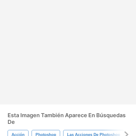
Esta Imagen También Aparece En Búsquedas
De
Acción
Photoshop
Las Acciones De Photoshop
Ac