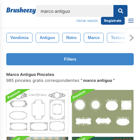
lose
Iniciar sesión
Regístrate
Vendimia
Antiguo
Retro
Marco
Textura
F
Filters
Marco Antiguo Pinceles
985 pinceles gratis correspondientes
marco antiguo