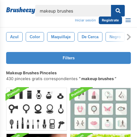
lose
Iniciar sesión
Regístrate
Azul
Color
Maquillaje
De Cerca
Negro
Ca
Filters
Makeup Brushes Pinceles
430 pinceles gratis correspondientes
makeup brushes