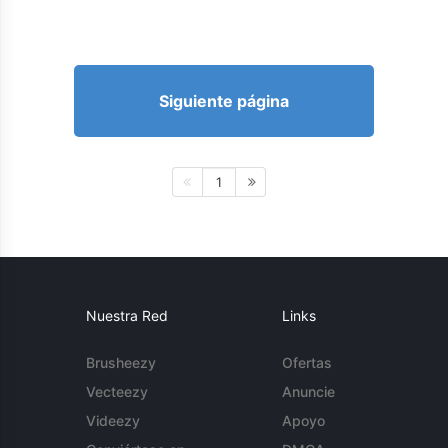
Siguiente página
1
Nuestra Red
Links
Brusheezy
Ofertas
Vecteezy
Anuncie
Videezy
Apoyo