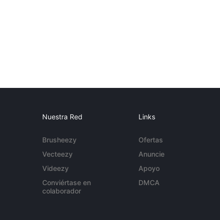
Nuestra Red
Links
Brusheezy
Ofertas
Vecteezy
Anuncie
Videezy
Apoyo
Conviértase en
DMCA
colaborador