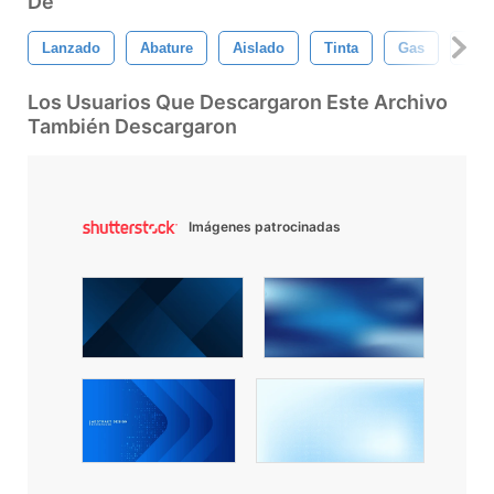
De
Lanzado
Abature
Aislado
Tinta
Gas
Bril
Los Usuarios Que Descargaron Este Archivo
También Descargaron
Imágenes patrocinadas