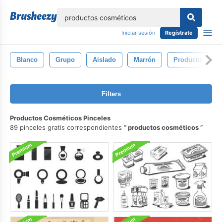
lose
Iniciar sesión
Regístrate
Blanco
Grupo
Aislado
Marrón
Producto
Filters
Productos Cosméticos Pinceles
89 pinceles gratis correspondientes
productos cosméticos