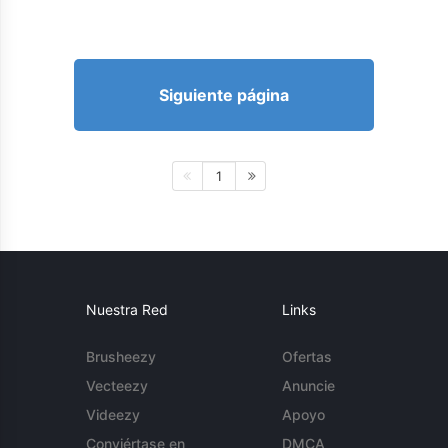
Siguiente página
1
Nuestra Red
Links
Brusheezy
Ofertas
Vecteezy
Anuncie
Videezy
Apoyo
Conviértase en
DMCA