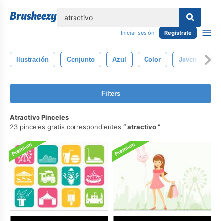
lose
Iniciar sesión
Regístrate
Ilustración
Conjunto
Azul
Color
Joven
D
Filters
Atractivo Pinceles
23 pinceles gratis correspondientes
atractivo